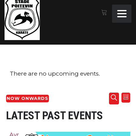
There are no upcoming events.
EVEN
Ev
NOW ONWARDS
LIST
Select
SEARCH
SEAR
Vi
date.
LATEST PAST EVENTS
Na
AND
Avr