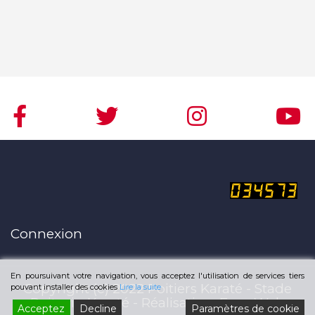
Connexion
En poursuivant votre navigation, vous acceptez l'utilisation de services tiers
Copyright (c) 2022
Poitiers Karaté - Stade
pouvant installer des cookies
Lire la suite
Poitevin Karaté
- Réalisation:
Easy-Web
Acceptez
Decline
Paramètres de cookie