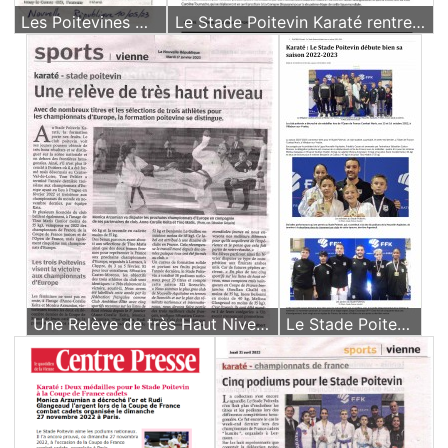
Les Poitevines Championnes de France (Karaté - Reims (Juniors)) - Article du 10 Mai 2023
Le Stade Poitevin Karaté rentre de Dubaï avec deux médailles - Article de Mars 2023
Une Relève de très Haut Niveau - Article du 17 Janvier 2023
Le Stade Poitevin débute biensa saison 2022-2023 - Article du 19 Octobre 2022